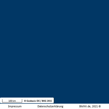
100 km
© Geobasis-DE / BKG 2015
Impressum
Datenschutzerklärung
BMWi.de, 2021 ©