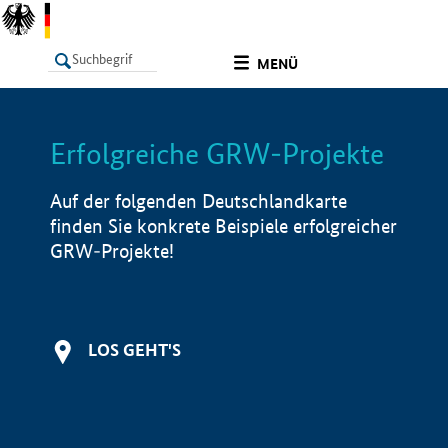
undefined
MENÜ
Erfolgreiche GRW-Projekte
LISTE
Filter
Info
Auf der folgenden Deutschlandkarte
finden Sie konkrete Beispiele erfolgreicher
GRW-Projekte!
LOS GEHT'S