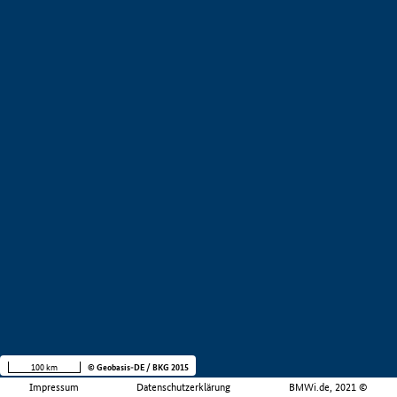
100 km
© Geobasis-DE / BKG 2015
Impressum
Datenschutzerklärung
BMWi.de, 2021 ©