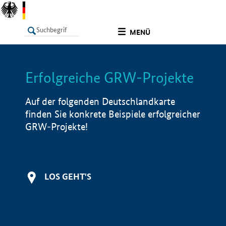
undefined
MENÜ
Erfolgreiche GRW-Projekte
LISTE
Filter
Info
Auf der folgenden Deutschlandkarte
finden Sie konkrete Beispiele erfolgreicher
GRW-Projekte!
LOS GEHT'S