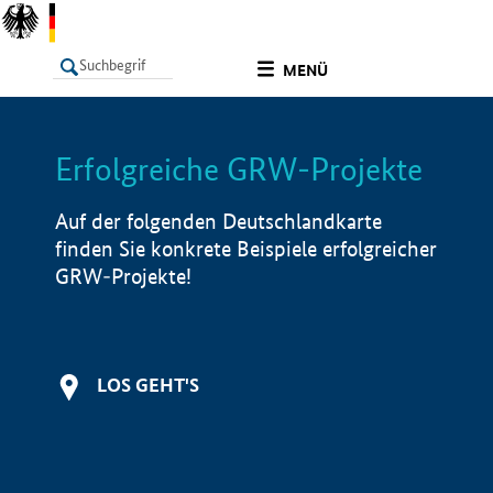
undefined
MENÜ
Erfolgreiche GRW-Projekte
LISTE
Filter
Info
Auf der folgenden Deutschlandkarte
finden Sie konkrete Beispiele erfolgreicher
GRW-Projekte!
LOS GEHT'S