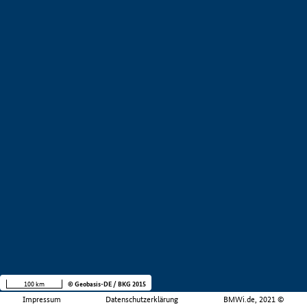
100 km
© Geobasis-DE / BKG 2015
Impressum
Datenschutzerklärung
BMWi.de, 2021 ©