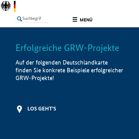
undefined
MENÜ
Erfolgreiche GRW-Projekte
LISTE
Filter
Info
Auf der folgenden Deutschlandkarte
finden Sie konkrete Beispiele erfolgreicher
GRW-Projekte!
LOS GEHT'S