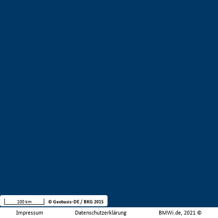
100 km
© Geobasis-DE / BKG 2015
Impressum
Datenschutzerklärung
BMWi.de, 2021 ©