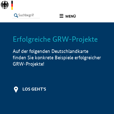
undefined
MENÜ
Erfolgreiche GRW-Projekte
LISTE
Filter
Info
Auf der folgenden Deutschlandkarte
finden Sie konkrete Beispiele erfolgreicher
GRW-Projekte!
LOS GEHT'S