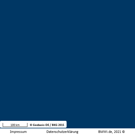
100 km
© Geobasis-DE / BKG 2015
Impressum
Datenschutzerklärung
BMWi.de, 2021 ©