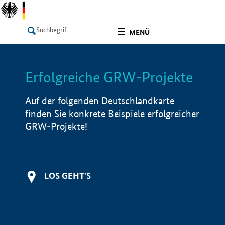
undefined
MENÜ
Erfolgreiche GRW-Projekte
LISTE
Filter
Info
Auf der folgenden Deutschlandkarte
finden Sie konkrete Beispiele erfolgreicher
GRW-Projekte!
LOS GEHT'S