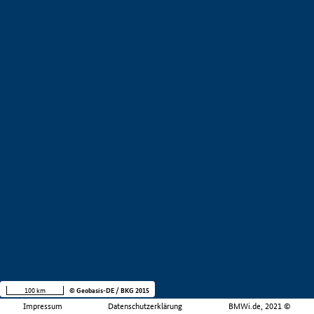
100 km
© Geobasis-DE / BKG 2015
Impressum
Datenschutzerklärung
BMWi.de, 2021 ©