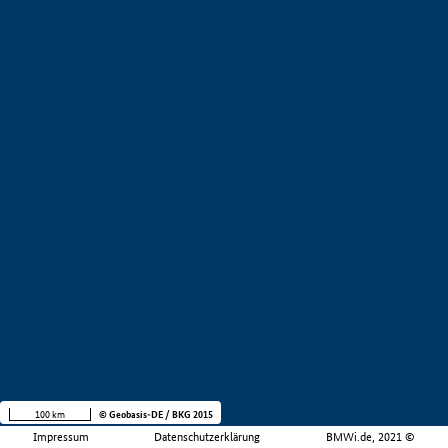
100 km
© Geobasis-DE / BKG 2015
Impressum
Datenschutzerklärung
BMWi.de, 2021 ©