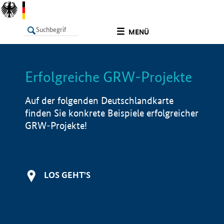
undefined
MENÜ
Erfolgreiche GRW-Projekte
LISTE
Filter
Info
Auf der folgenden Deutschlandkarte
finden Sie konkrete Beispiele erfolgreicher
GRW-Projekte!
LOS GEHT'S