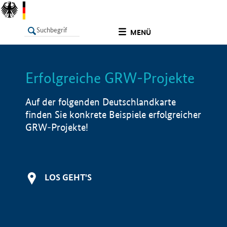
undefined
MENÜ
Erfolgreiche GRW-Projekte
LISTE
Filter
Info
Auf der folgenden Deutschlandkarte
finden Sie konkrete Beispiele erfolgreicher
GRW-Projekte!
LOS GEHT'S