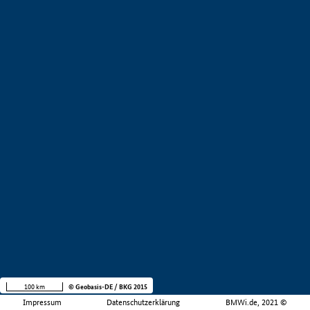
100 km
© Geobasis-DE / BKG 2015
Impressum
Datenschutzerklärung
BMWi.de, 2021 ©