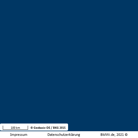
100 km
© Geobasis-DE / BKG 2015
Impressum
Datenschutzerklärung
BMWi.de, 2021 ©