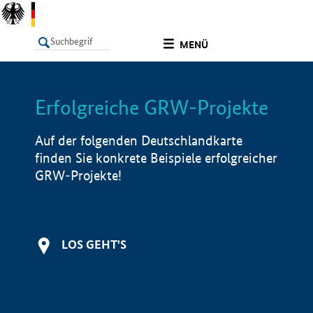
undefined
MENÜ
Erfolgreiche GRW-Projekte
LISTE
Filter
Info
Auf der folgenden Deutschlandkarte
finden Sie konkrete Beispiele erfolgreicher
GRW-Projekte!
LOS GEHT'S