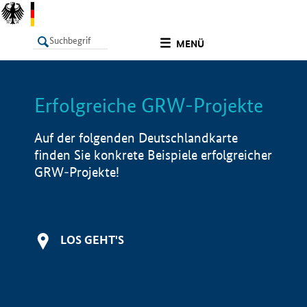
undefined
MENÜ
Erfolgreiche GRW-Projekte
LISTE
Filter
Info
Auf der folgenden Deutschlandkarte
finden Sie konkrete Beispiele erfolgreicher
GRW-Projekte!
LOS GEHT'S