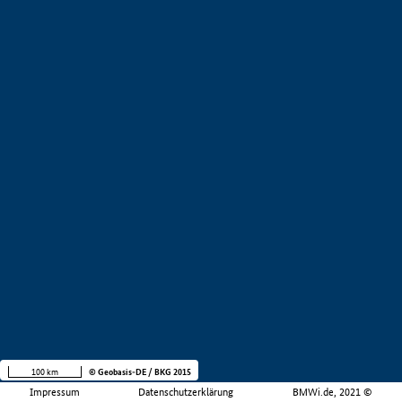
100 km
© Geobasis-DE / BKG 2015
Impressum
Datenschutzerklärung
BMWi.de, 2021 ©