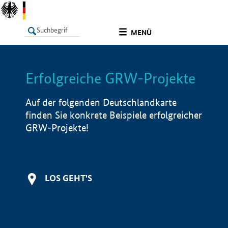
undefined
MENÜ
Erfolgreiche GRW-Projekte
LISTE
Filter
Info
Auf der folgenden Deutschlandkarte
finden Sie konkrete Beispiele erfolgreicher
GRW-Projekte!
LOS GEHT'S