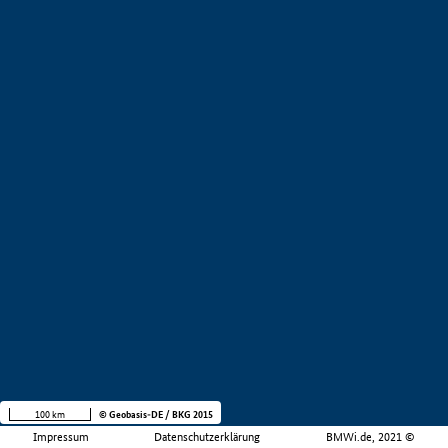
100 km
© Geobasis-DE / BKG 2015
Impressum
Datenschutzerklärung
BMWi.de, 2021 ©