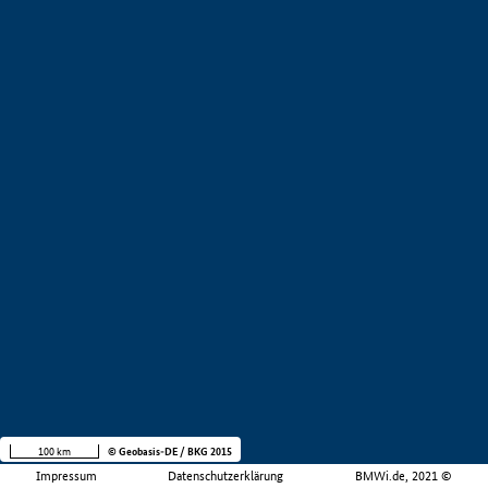
100 km
© Geobasis-DE / BKG 2015
Impressum
Datenschutzerklärung
BMWi.de, 2021 ©