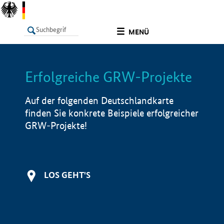
undefined
MENÜ
Erfolgreiche GRW-Projekte
LISTE
Filter
Info
Auf der folgenden Deutschlandkarte
finden Sie konkrete Beispiele erfolgreicher
GRW-Projekte!
LOS GEHT'S