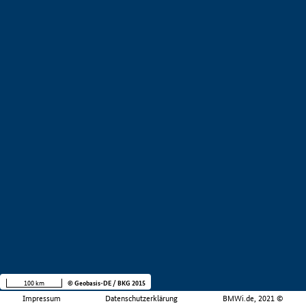
100 km
© Geobasis-DE / BKG 2015
Impressum
Datenschutzerklärung
BMWi.de, 2021 ©