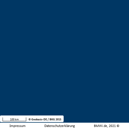
100 km
© Geobasis-DE / BKG 2015
Impressum
Datenschutzerklärung
BMWi.de, 2021 ©