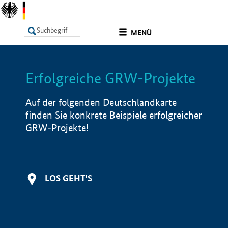
undefined
MENÜ
Erfolgreiche GRW-Projekte
LISTE
Filter
Info
Auf der folgenden Deutschlandkarte
finden Sie konkrete Beispiele erfolgreicher
GRW-Projekte!
LOS GEHT'S