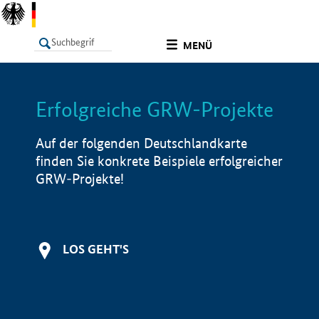
undefined
MENÜ
Erfolgreiche GRW-Projekte
LISTE
Filter
Info
Auf der folgenden Deutschlandkarte
finden Sie konkrete Beispiele erfolgreicher
GRW-Projekte!
LOS GEHT'S