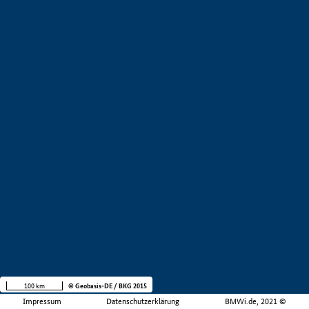
100 km
© Geobasis-DE / BKG 2015
Impressum
Datenschutzerklärung
BMWi.de, 2021 ©