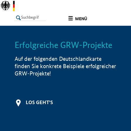
undefined
MENÜ
Erfolgreiche GRW-Projekte
LISTE
Filter
Info
Auf der folgenden Deutschlandkarte
finden Sie konkrete Beispiele erfolgreicher
GRW-Projekte!
LOS GEHT'S