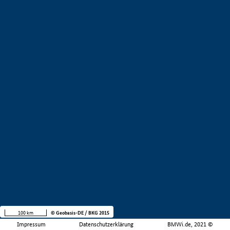
100 km
© Geobasis-DE / BKG 2015
Impressum
Datenschutzerklärung
BMWi.de, 2021 ©