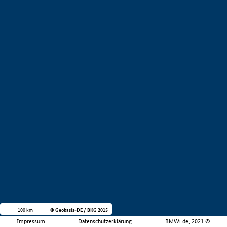
100 km
© Geobasis-DE / BKG 2015
Impressum
Datenschutzerklärung
BMWi.de, 2021 ©