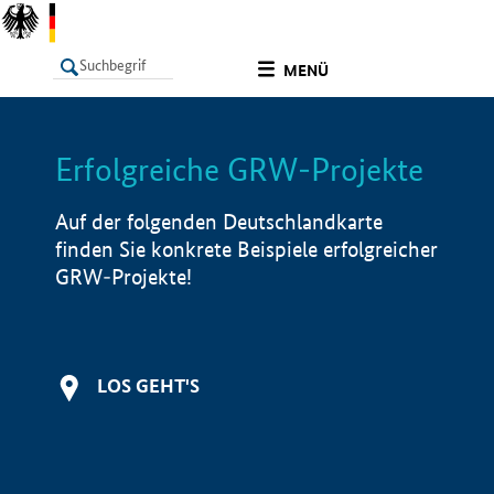
undefined
MENÜ
Erfolgreiche GRW-Projekte
LISTE
Filter
Info
Auf der folgenden Deutschlandkarte
finden Sie konkrete Beispiele erfolgreicher
GRW-Projekte!
LOS GEHT'S