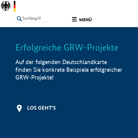
undefined
MENÜ
Erfolgreiche GRW-Projekte
LISTE
Filter
Info
Auf der folgenden Deutschlandkarte
finden Sie konkrete Beispiele erfolgreicher
GRW-Projekte!
LOS GEHT'S