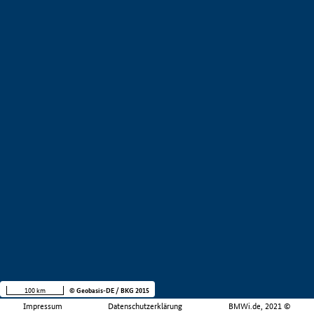
100 km
© Geobasis-DE / BKG 2015
Impressum
Datenschutzerklärung
BMWi.de, 2021 ©