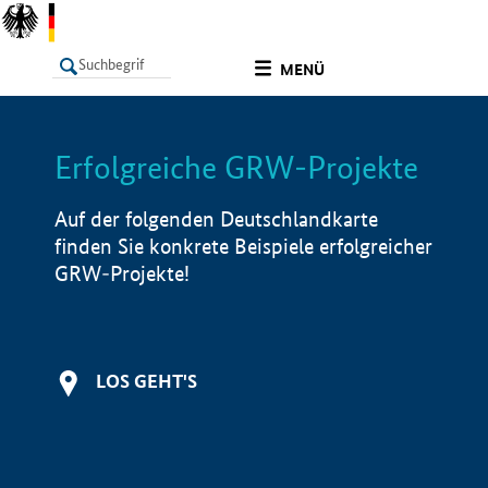
undefined
MENÜ
Erfolgreiche GRW-Projekte
LISTE
Filter
Info
Auf der folgenden Deutschlandkarte
finden Sie konkrete Beispiele erfolgreicher
GRW-Projekte!
LOS GEHT'S