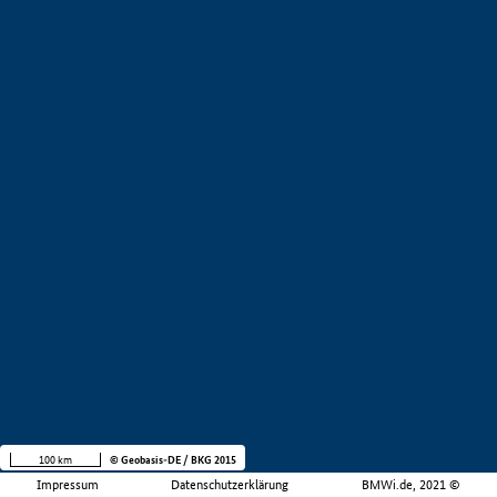
100 km
© Geobasis-DE / BKG 2015
Impressum
Datenschutzerklärung
BMWi.de, 2021 ©