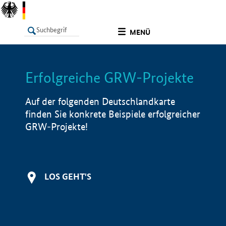
undefined
MENÜ
Erfolgreiche GRW-Projekte
LISTE
Filter
Info
Auf der folgenden Deutschlandkarte
finden Sie konkrete Beispiele erfolgreicher
GRW-Projekte!
LOS GEHT'S