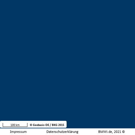
100 km
© Geobasis-DE / BKG 2015
Impressum
Datenschutzerklärung
BMWi.de, 2021 ©