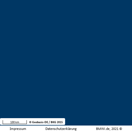
100 km
© Geobasis-DE / BKG 2015
Impressum
Datenschutzerklärung
BMWi.de, 2021 ©