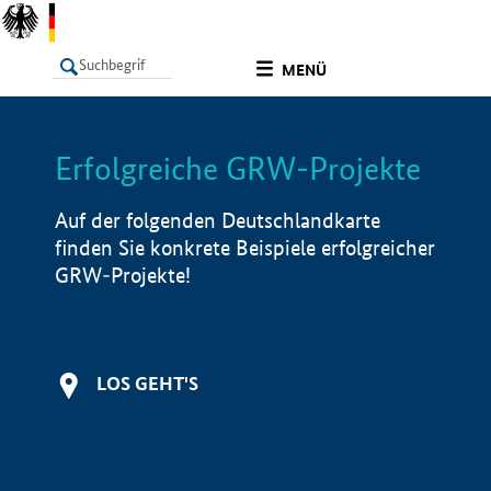
undefined
MENÜ
Erfolgreiche GRW-Projekte
LISTE
Filter
Info
Auf der folgenden Deutschlandkarte
finden Sie konkrete Beispiele erfolgreicher
GRW-Projekte!
LOS GEHT'S