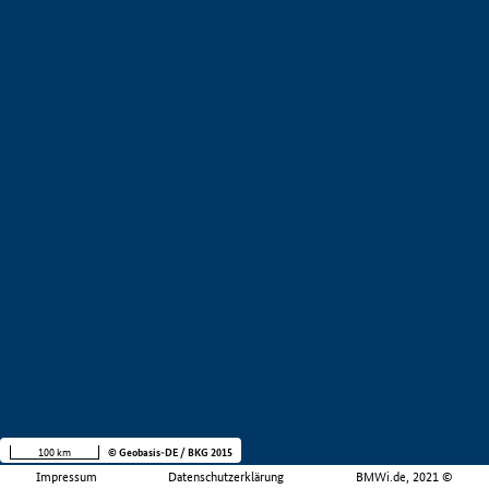
100 km
© Geobasis-DE / BKG 2015
Impressum
Datenschutzerklärung
BMWi.de, 2021 ©