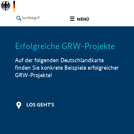
undefined
MENÜ
Erfolgreiche GRW-Projekte
LISTE
Filter
Info
Auf der folgenden Deutschlandkarte
finden Sie konkrete Beispiele erfolgreicher
GRW-Projekte!
LOS GEHT'S