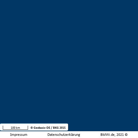
100 km
© Geobasis-DE / BKG 2015
Impressum
Datenschutzerklärung
BMWi.de, 2021 ©