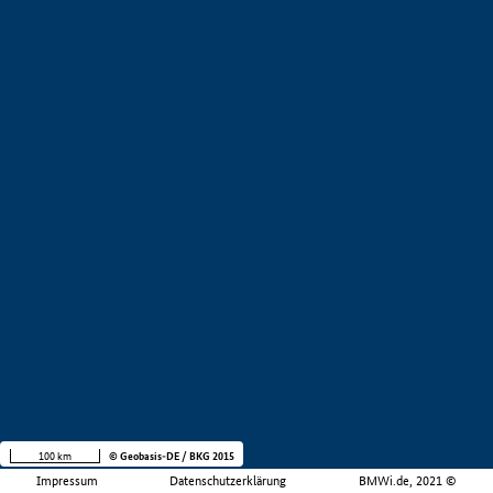
100 km
© Geobasis-DE / BKG 2015
Impressum
Datenschutzerklärung
BMWi.de, 2021 ©