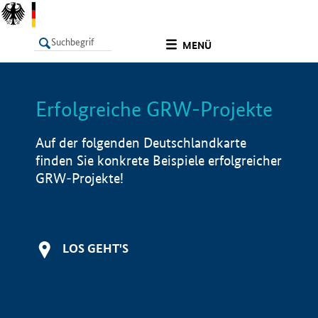
undefined
MENÜ
Erfolgreiche GRW-Projekte
LISTE
Filter
Info
Auf der folgenden Deutschlandkarte
finden Sie konkrete Beispiele erfolgreicher
GRW-Projekte!
LOS GEHT'S