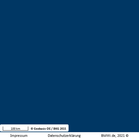
100 km
© Geobasis-DE / BKG 2015
Impressum
Datenschutzerklärung
BMWi.de, 2021 ©