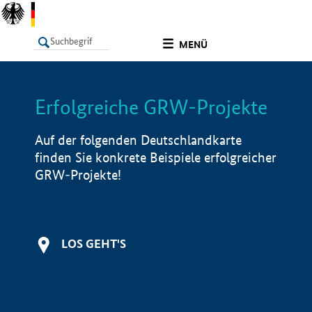
undefined
MENÜ
Erfolgreiche GRW-Projekte
LISTE
Filter
Info
Auf der folgenden Deutschlandkarte
finden Sie konkrete Beispiele erfolgreicher
GRW-Projekte!
LOS GEHT'S