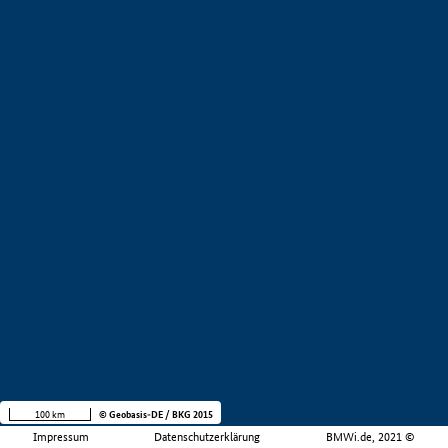
100 km
© Geobasis-DE / BKG 2015
Impressum
Datenschutzerklärung
BMWi.de, 2021 ©