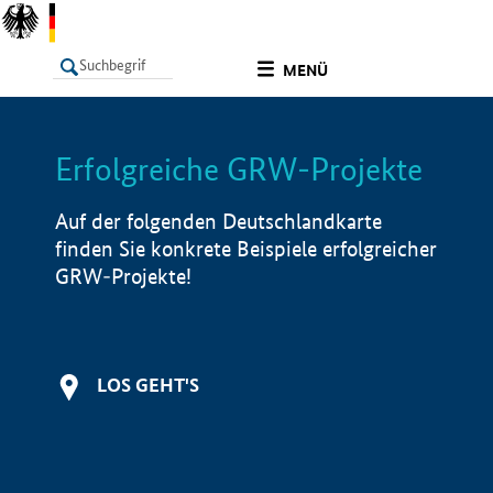
undefined
MENÜ
Erfolgreiche GRW-Projekte
LISTE
Filter
Info
Auf der folgenden Deutschlandkarte
finden Sie konkrete Beispiele erfolgreicher
GRW-Projekte!
LOS GEHT'S