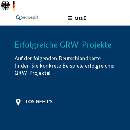
undefined
MENÜ
Erfolgreiche GRW-Projekte
LISTE
Filter
Info
Auf der folgenden Deutschlandkarte
finden Sie konkrete Beispiele erfolgreicher
GRW-Projekte!
LOS GEHT'S