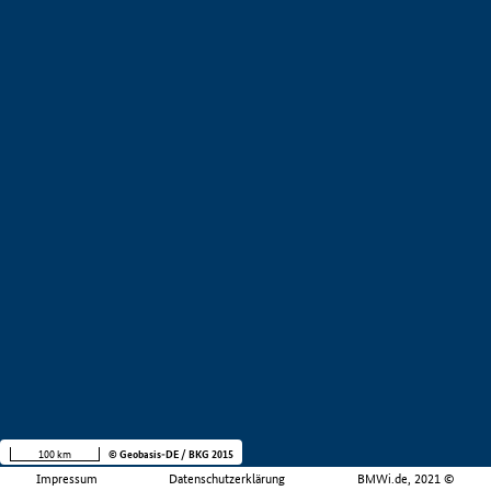
100 km
© Geobasis-DE / BKG 2015
Impressum
Datenschutzerklärung
BMWi.de, 2021 ©