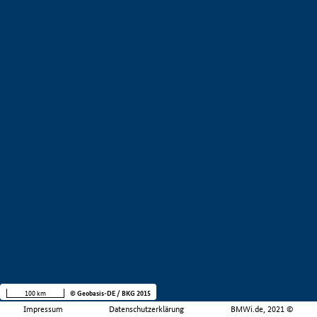
100 km
© Geobasis-DE / BKG 2015
Impressum
Datenschutzerklärung
BMWi.de, 2021 ©