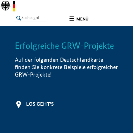
undefined
MENÜ
Erfolgreiche GRW-Projekte
LISTE
Filter
Info
Auf der folgenden Deutschlandkarte
finden Sie konkrete Beispiele erfolgreicher
GRW-Projekte!
LOS GEHT'S