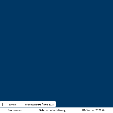
100 km
© Geobasis-DE / BKG 2015
Impressum
Datenschutzerklärung
BMWi.de, 2021 ©