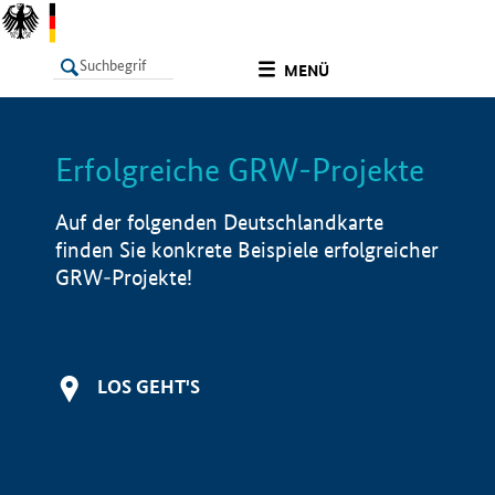
undefined
MENÜ
Erfolgreiche GRW-Projekte
LISTE
Filter
Info
Auf der folgenden Deutschlandkarte
finden Sie konkrete Beispiele erfolgreicher
GRW-Projekte!
LOS GEHT'S