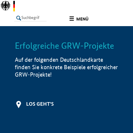
undefined
MENÜ
Erfolgreiche GRW-Projekte
LISTE
Filter
Info
Auf der folgenden Deutschlandkarte
finden Sie konkrete Beispiele erfolgreicher
GRW-Projekte!
LOS GEHT'S