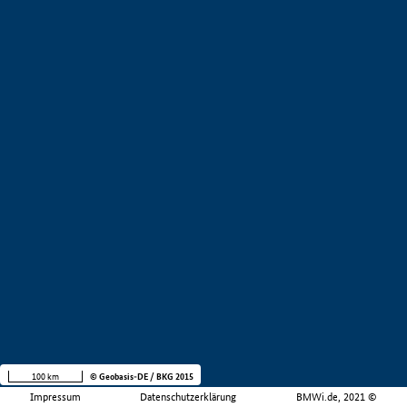
100 km
© Geobasis-DE / BKG 2015
Impressum
Datenschutzerklärung
BMWi.de, 2021 ©