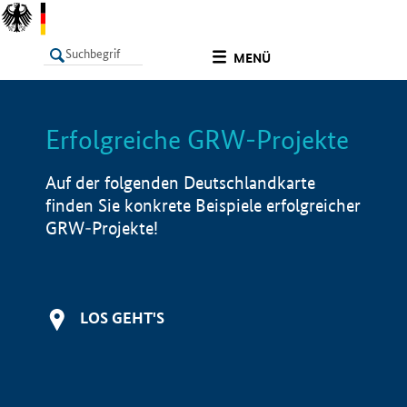
undefined
MENÜ
Erfolgreiche GRW-Projekte
LISTE
Filter
Info
Auf der folgenden Deutschlandkarte
finden Sie konkrete Beispiele erfolgreicher
GRW-Projekte!
LOS GEHT'S