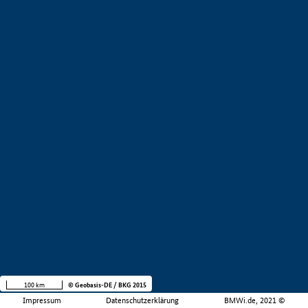
100 km
© Geobasis-DE / BKG 2015
Impressum
Datenschutzerklärung
BMWi.de, 2021 ©