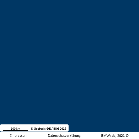
100 km
© Geobasis-DE / BKG 2015
Impressum
Datenschutzerklärung
BMWi.de, 2021 ©