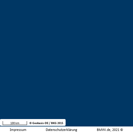
100 km
© Geobasis-DE / BKG 2015
Impressum
Datenschutzerklärung
BMWi.de, 2021 ©