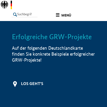
undefined
MENÜ
Erfolgreiche GRW-Projekte
LISTE
Filter
Info
Auf der folgenden Deutschlandkarte
finden Sie konkrete Beispiele erfolgreicher
GRW-Projekte!
LOS GEHT'S