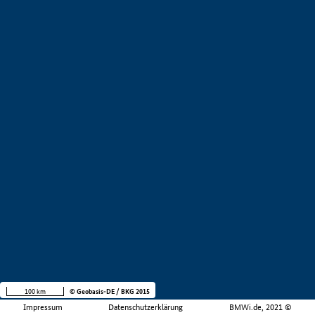
100 km
© Geobasis-DE / BKG 2015
Impressum
Datenschutzerklärung
BMWi.de, 2021 ©