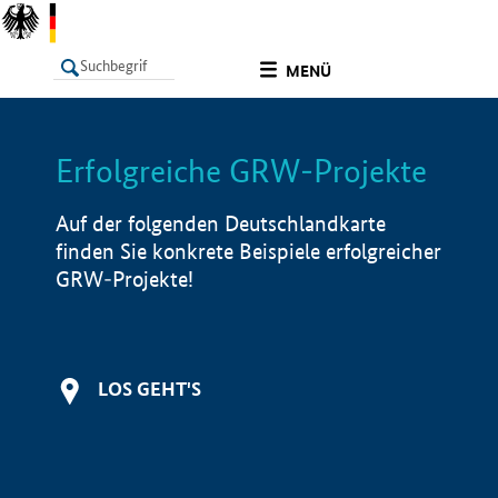
undefined
MENÜ
Erfolgreiche GRW-Projekte
LISTE
Filter
Info
Auf der folgenden Deutschlandkarte
finden Sie konkrete Beispiele erfolgreicher
GRW-Projekte!
LOS GEHT'S