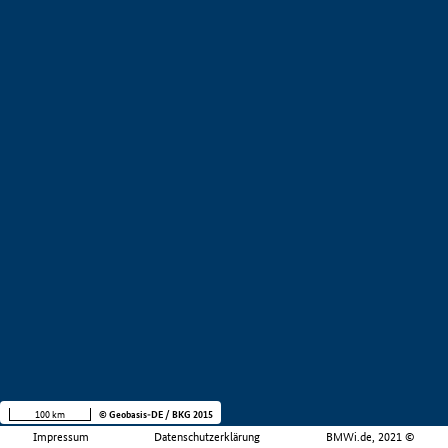
100 km
© Geobasis-DE / BKG 2015
Impressum
Datenschutzerklärung
BMWi.de, 2021 ©