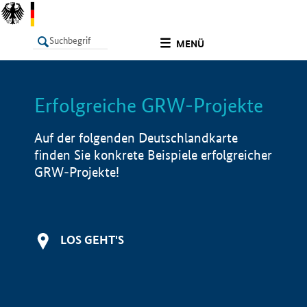
undefined
MENÜ
Erfolgreiche GRW-Projekte
LISTE
Filter
Info
Auf der folgenden Deutschlandkarte
finden Sie konkrete Beispiele erfolgreicher
GRW-Projekte!
LOS GEHT'S