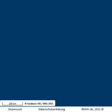
100 km
© Geobasis-DE / BKG 2015
Impressum
Datenschutzerklärung
BMWi.de, 2021 ©