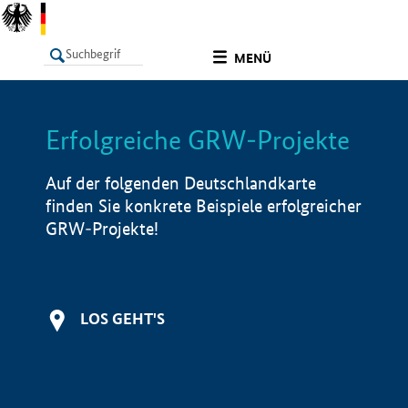
undefined
MENÜ
Erfolgreiche GRW-Projekte
LISTE
Filter
Info
Auf der folgenden Deutschlandkarte
finden Sie konkrete Beispiele erfolgreicher
GRW-Projekte!
LOS GEHT'S