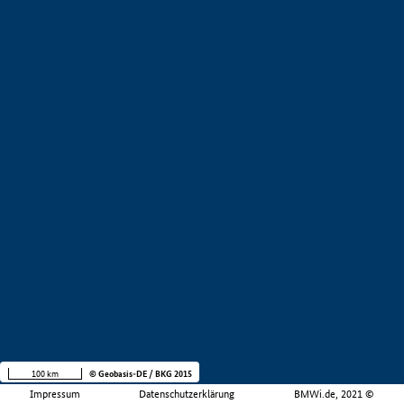
100 km
© Geobasis-DE / BKG 2015
Impressum
Datenschutzerklärung
BMWi.de, 2021 ©