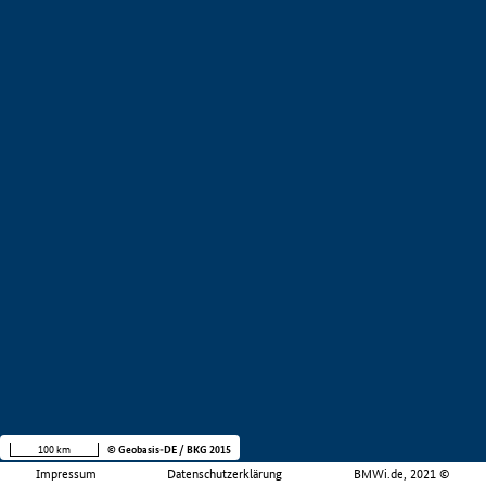
100 km
© Geobasis-DE / BKG 2015
Impressum
Datenschutzerklärung
BMWi.de, 2021 ©