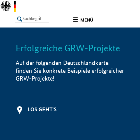
undefined
MENÜ
Erfolgreiche GRW-Projekte
LISTE
Filter
Info
Auf der folgenden Deutschlandkarte
finden Sie konkrete Beispiele erfolgreicher
GRW-Projekte!
LOS GEHT'S