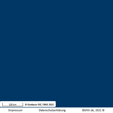
100 km
© Geobasis-DE / BKG 2015
Impressum
Datenschutzerklärung
BMWi.de, 2021 ©