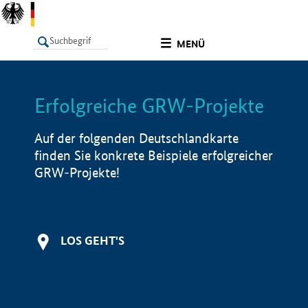
undefined
MENÜ
Erfolgreiche GRW-Projekte
LISTE
Filter
Info
Auf der folgenden Deutschlandkarte
finden Sie konkrete Beispiele erfolgreicher
GRW-Projekte!
LOS GEHT'S