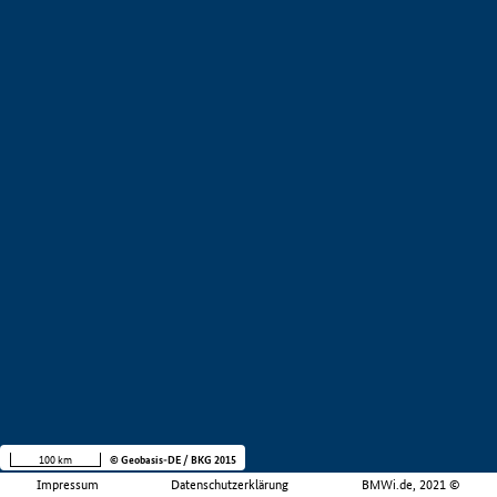
100 km
© Geobasis-DE / BKG 2015
Impressum
Datenschutzerklärung
BMWi.de, 2021 ©