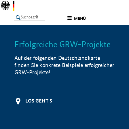
undefined
MENÜ
Erfolgreiche GRW-Projekte
LISTE
Filter
Info
Auf der folgenden Deutschlandkarte
finden Sie konkrete Beispiele erfolgreicher
GRW-Projekte!
LOS GEHT'S