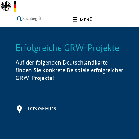
undefined
MENÜ
Erfolgreiche GRW-Projekte
LISTE
Filter
Info
Auf der folgenden Deutschlandkarte
finden Sie konkrete Beispiele erfolgreicher
GRW-Projekte!
LOS GEHT'S