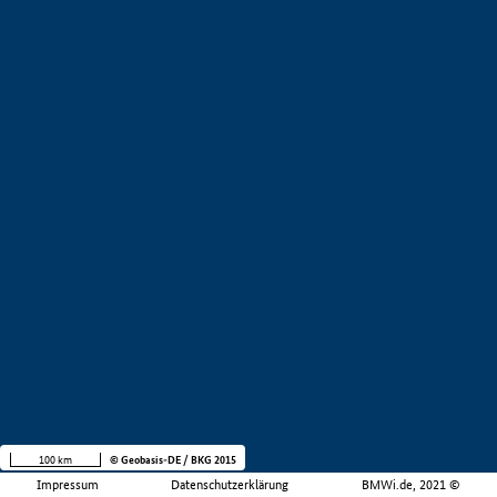
100 km
© Geobasis-DE / BKG 2015
Impressum
Datenschutzerklärung
BMWi.de, 2021 ©