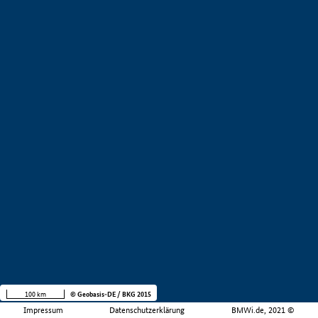
100 km
© Geobasis-DE / BKG 2015
Impressum
Datenschutzerklärung
BMWi.de, 2021 ©