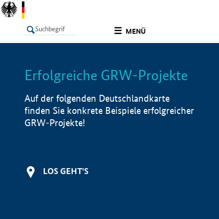
undefined
MENÜ
Erfolgreiche GRW-Projekte
LISTE
Filter
Info
Auf der folgenden Deutschlandkarte
finden Sie konkrete Beispiele erfolgreicher
GRW-Projekte!
LOS GEHT'S