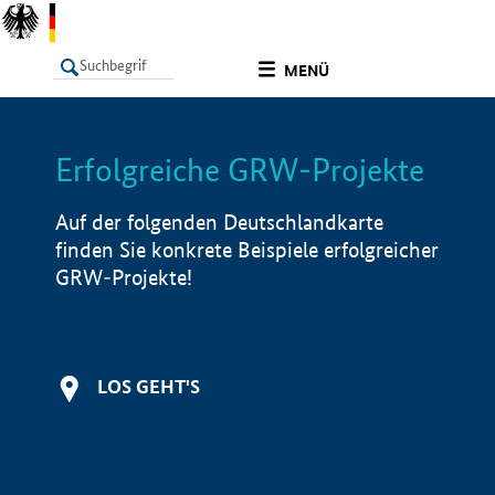
undefined
MENÜ
Erfolgreiche GRW-Projekte
LISTE
Filter
Info
Auf der folgenden Deutschlandkarte
finden Sie konkrete Beispiele erfolgreicher
GRW-Projekte!
LOS GEHT'S