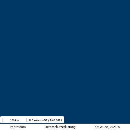
100 km
© Geobasis-DE / BKG 2015
Impressum
Datenschutzerklärung
BMWi.de, 2021 ©