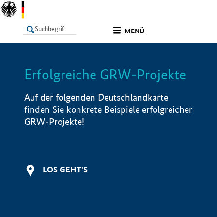
undefined
MENÜ
Erfolgreiche GRW-Projekte
LISTE
Filter
Info
Auf der folgenden Deutschlandkarte
finden Sie konkrete Beispiele erfolgreicher
GRW-Projekte!
LOS GEHT'S