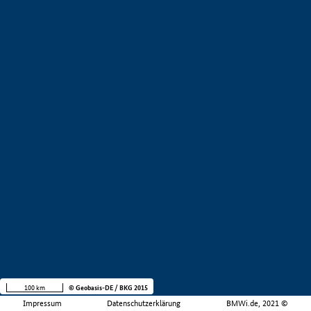
100 km
© Geobasis-DE / BKG 2015
Impressum
Datenschutzerklärung
BMWi.de, 2021 ©