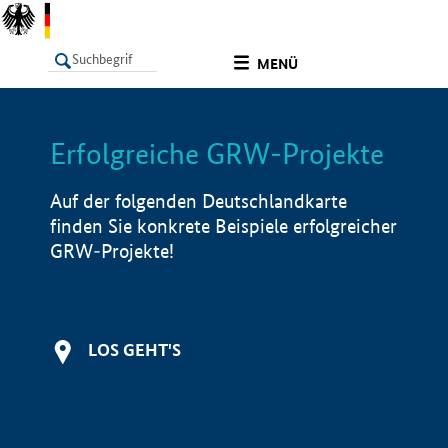
undefined
MENÜ
Erfolgreiche GRW-Projekte
LISTE
Filter
Info
Auf der folgenden Deutschlandkarte
finden Sie konkrete Beispiele erfolgreicher
GRW-Projekte!
LOS GEHT'S