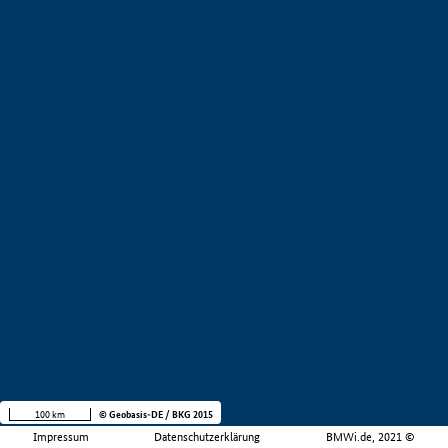
100 km
© Geobasis-DE / BKG 2015
Impressum
Datenschutzerklärung
BMWi.de, 2021 ©