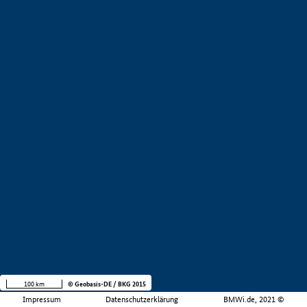
100 km
© Geobasis-DE / BKG 2015
Impressum
Datenschutzerklärung
BMWi.de, 2021 ©