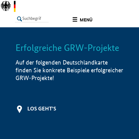
undefined
MENÜ
Erfolgreiche GRW-Projekte
LISTE
Filter
Info
Auf der folgenden Deutschlandkarte
finden Sie konkrete Beispiele erfolgreicher
GRW-Projekte!
LOS GEHT'S