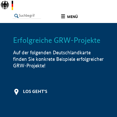
undefined
MENÜ
Erfolgreiche GRW-Projekte
LISTE
Filter
Info
Auf der folgenden Deutschlandkarte
finden Sie konkrete Beispiele erfolgreicher
GRW-Projekte!
LOS GEHT'S