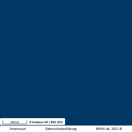
100 km
© Geobasis-DE / BKG 2015
Impressum
Datenschutzerklärung
BMWi.de, 2021 ©