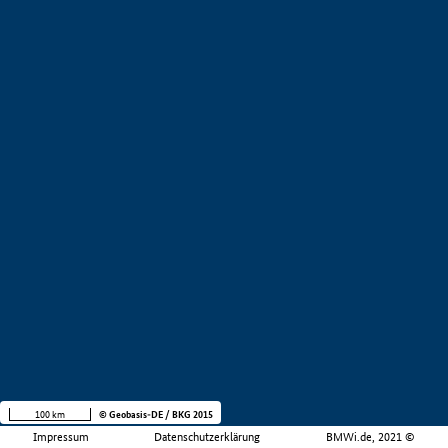
100 km
© Geobasis-DE / BKG 2015
Impressum
Datenschutzerklärung
BMWi.de, 2021 ©