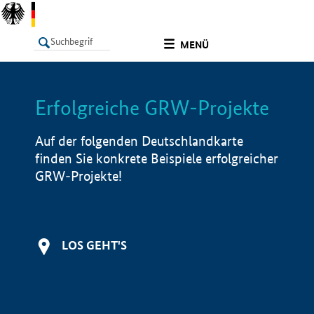
undefined
MENÜ
Erfolgreiche GRW-Projekte
LISTE
Filter
Info
Auf der folgenden Deutschlandkarte
finden Sie konkrete Beispiele erfolgreicher
GRW-Projekte!
LOS GEHT'S