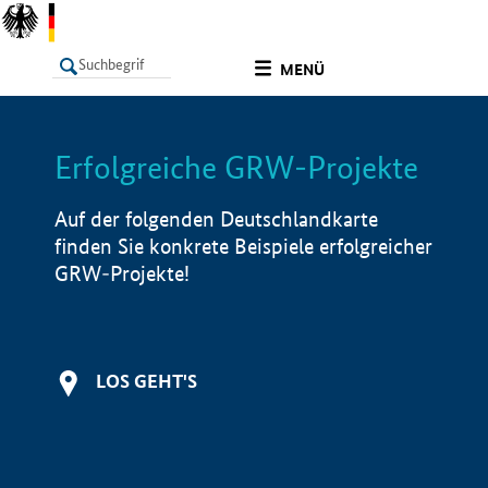
undefined
MENÜ
Erfolgreiche GRW-Projekte
LISTE
Filter
Info
Auf der folgenden Deutschlandkarte
finden Sie konkrete Beispiele erfolgreicher
GRW-Projekte!
LOS GEHT'S