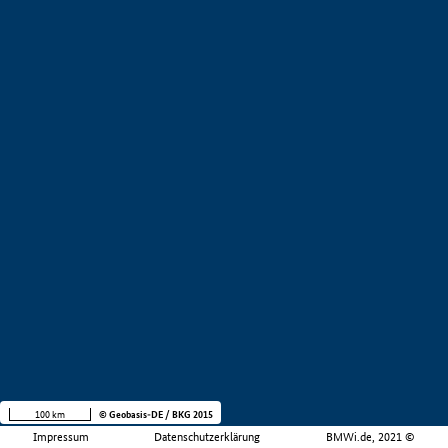
100 km
© Geobasis-DE / BKG 2015
Impressum
Datenschutzerklärung
BMWi.de, 2021 ©