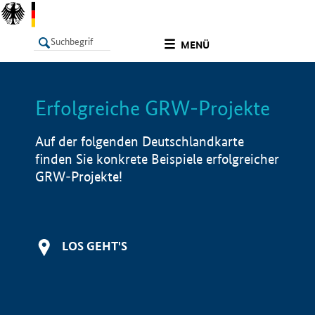
undefined
MENÜ
Erfolgreiche GRW-Projekte
LISTE
Filter
Info
Auf der folgenden Deutschlandkarte
finden Sie konkrete Beispiele erfolgreicher
GRW-Projekte!
LOS GEHT'S