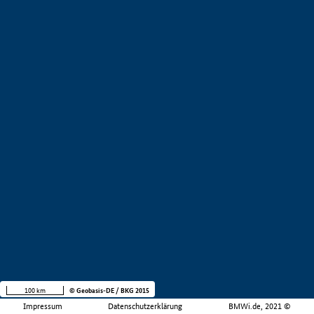
100 km
© Geobasis-DE / BKG 2015
Impressum
Datenschutzerklärung
BMWi.de, 2021 ©